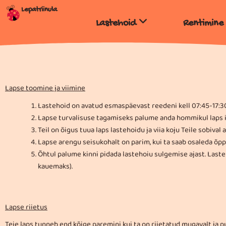
Skip
Lepatriinula
to
Lastehoid
Rentimine
content
Lapse toomine ja viimine
Lastehoid on avatud esmaspäevast reedeni kell 07:45-17:3
Lapse turvalisuse tagamiseks palume anda hommikul laps isik
Teil on õigus tuua laps lastehoidu ja viia koju Teile sobiva
Lapse arengu seisukohalt on parim, kui ta saab osaleda õp
Õhtul palume kinni pidada lastehoiu sulgemise ajast. Lasteh
kauemaks).
Lapse riietus
Teie laps tunneb end kõige paremini kui ta on riietatud mugavalt ja p