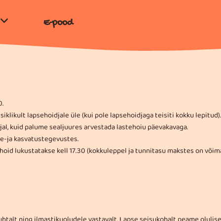
E-pood
0.
likult lapsehoidjale üle (kui pole lapsehoidjaga teisiti kokku lepitud).
l ajal, kuid palume sealjuures arvestada lastehoiu päevakavaga.
pe-ja kasvatustegevustes.
oid lukustatakse kell 17.30 (kokkuleppel ja tunnitasu makstes on võimal
uhtalt ning ilmastikuoludele vastavalt. Lapse seisukohalt peame olulise