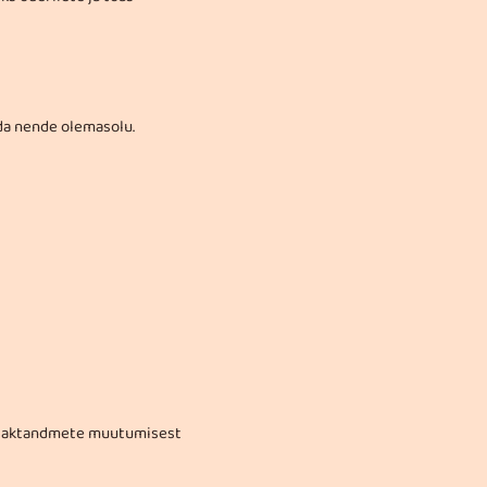
da nende olemasolu.
kontaktandmete muutumisest