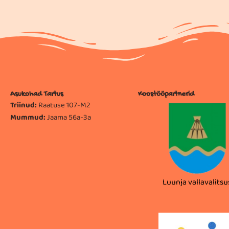
Asukohad Tartus
Koostööpartnerid
Triinud:
Raatuse 107-M2
Mummud:
Jaama 56a-3a
Tartu linnavalitsus
Luunja vallavalitsu