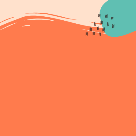
allavalitsus
Haridus- ja
teadusministeerium