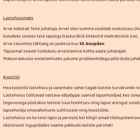
Lastehoiumaks
Arve edastab Teile juhataja. Arvel olev summa sisaldab osalustasu (m
kuludeks seoses teie lapsega (taskurätid, kilekotid madratsikile jne).
Arve tasumise tähtaeg on jooksva kuu
10. kuupäev
.
Täpsemat teavet toidukulu arvestamise kohta saate juhatajalt.
Makseraskuste ennetamiseks palume probleemidega pöörduda juhata
Koostöö
Hea koostöö lastehoiu ja vanemate vahel tagab lastele turvatunde ni
Lastehoius töötavad vastava väljaõppe saanud lapsehoidjad, kes oska
tegevusega püütakse lastele luua hoolitsev ning lapse arengut soo
lapsehoidja omavahelisele suhtlusele ning koostööle.
Lastehoius on ka teisi lapsi ja peresid, kel kõigil omad tõekspidami
üksteisest lugupidades saame pakkuda lastele parimat!