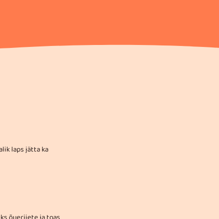
ik laps jätta ka
ks õueriiete ja toas