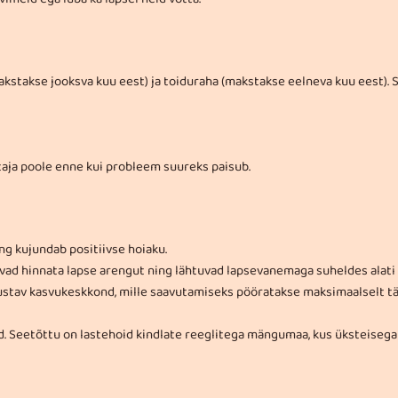
akstakse jooksva kuu eest) ja toiduraha (makstakse eelneva kuu eest).
ja poole enne kui probleem suureks paisub.
ng kujundab positiivse hoiaku.
vad hinnata lapse arengut ning lähtuvad lapsevanemaga suheldes alati
dustav kasvukeskkond, mille saavutamiseks pööratakse maksimaalselt 
sed. Seetõttu on lastehoid kindlate reeglitega mängumaa, kus üksteiseg