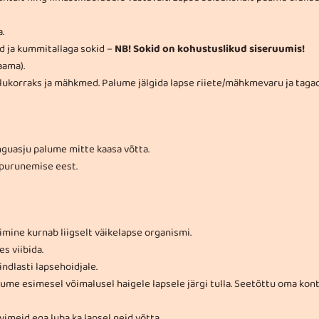
.
d ja kummitallaga sokid –
NB! Sokid on kohustuslikud siseruumis!
aama).
olukorraks ja mähkmed. Palume jälgida lapse riiete/mähkmevaru ja taga
guasju palume mitte kaasa võtta.
 purunemise eest.
bimine kurnab liigselt väikelapse organismi.
s viibida.
indlasti lapsehoidjale.
palume esimesel võimalusel haigele lapsele järgi tulla. Seetõttu oma 
imeid ega luba ka lapsel neid võtta.