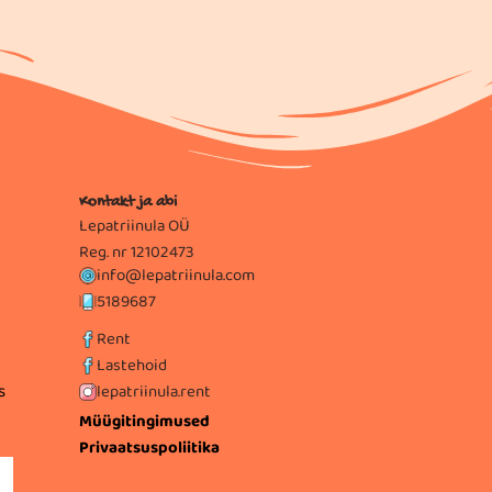
Kontakt ja abi
Lepatriinula OÜ
Reg. nr 12102473
info@lepatriinula.com
5189687
Rent
Lastehoid
s
Tartu Tervishoiu Kõrgkool
Jõgeva v
lepatriinula.rent
Müügitingimused
Privaatsuspoliitika