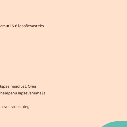
 Samuti 5 € igapäevasteks
 lapse heaolust. Oma
tähelepanu lapsevanema ja
a arvestades ning