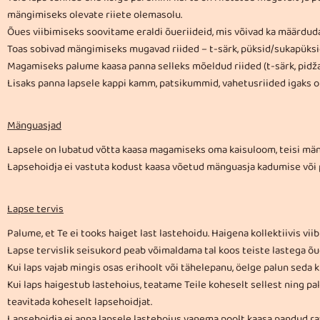
mängimiseks olevate riiete olemasolu.
Õues viibimiseks soovitame eraldi õueriideid, mis võivad ka määrduda
Toas sobivad mängimiseks mugavad riided – t-särk, püksid/sukapüksi
Magamiseks palume kaasa panna selleks mõeldud riided (t-särk, pidž
Lisaks panna lapsele kappi kamm, patsikummid, vahetusriided igaks 
​Mänguasjad
Lapsele on lubatud võtta kaasa magamiseks oma kaisuloom, teisi män
Lapsehoidja ei vastuta kodust kaasa võetud mänguasja kadumise või
Lapse tervis
Palume, et Te ei tooks haiget last lastehoidu. Haigena kollektiivis vii
Lapse tervislik seisukord peab võimaldama tal koos teiste lastega õue
Kui laps vajab mingis osas erihoolt või tähelepanu, öelge palun seda k
Kui laps haigestub lastehoius, teatame Teile koheselt sellest ning 
teavitada koheselt lapsehoidjat.
Lapsehoidja ei anna lapsele lastehoius vanema poolt kaasa pandud rav