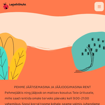
Skip
Lepatriinula
to
content
PEHME JÄÄTISEMASINA JA JÄÄJOOGIMASINA RENT
Pehmejäätis ning jääjook on maitsev kosutus Teie üritusele,
mille saad rentida omale terveks päevaks kell 9:00-21:00
vahemikus. Soovi korral toome kohale, seame valmis, juhendame