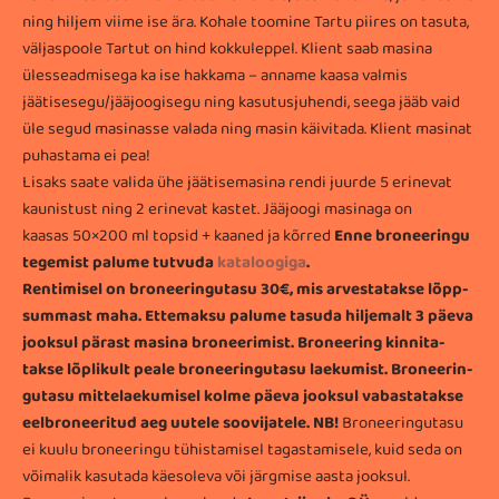
ning hiljem viime ise ära. Kohale toomine Tartu piires on tasuta,
väljaspoole Tartut on hind kokkuleppel. Klient saab masina
ülesseadmisega ka ise hakkama – anname kaasa valmis
jäätisesegu/jääjoogisegu ning kasutusjuhendi, seega jääb vaid
üle segud masinasse valada ning masin käivitada. Klient masinat
puhastama ei pea!
Lisaks saate valida ühe jäätisemasina rendi juurde 5 erinevat
kaunistust ning 2 erinevat kastet. Jääjoogi masinaga on
kaasas
50×200 ml topsid + kaaned ja
kõrred
Enne broneeringu
tegemist palume tutvuda
kataloogiga
.
Ren­ti­misel on bro­nee­rin­gu­tasu 30€, mis arves­ta­takse lõpp­
sum­mast maha. Ette­maksu palume tasuda hil­je­malt 3 päeva
jook­sul pärast masina bro­nee­ri­mist. Bro­nee­ring kin­ni­ta­
takse lõp­li­kult peale bro­nee­rin­gu­tasu lae­ku­mist. Bro­nee­rin­
gu­tasu mit­te­lae­ku­misel kolme päeva jook­sul vabas­ta­takse
eelb­ro­nee­ri­tud aeg uutele soovijatele.
NB!
Bro­nee­ringutasu
ei kuulu broneeringu tühistamisel tagas­tamisele, kuid seda on
või­ma­lik kasu­tada käes­oleva või järg­mise aasta jooksul.