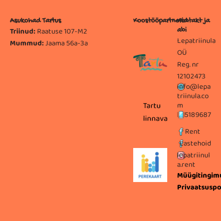
Asukohad Tartus
Koostööpartnerid
Kontakt ja
Triinud:
Raatuse 107-M2
abi
Lepatriinula
Mummud:
Jaama 56a-3a
OÜ
Reg. nr
12102473
info@lepa
triinula.co
Kambja
Tartu
Kastre
Tartu
m
Luunja
5189687
vallavalitsus
vallavalitsus
vallavalitsus
linnavalitsus
vallavalit
nisteerium
Rent
Lastehoid
lepatriinul
a.rent
Müügitingim
Privaatsuspol