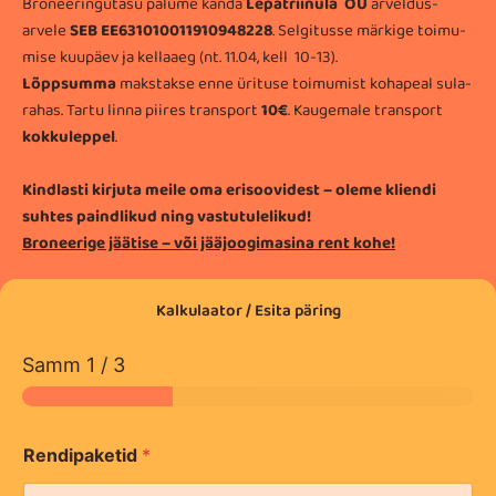
Bro­nee­rin­gu­tasu palume kanda
Lepatriinula OÜ
arvel­dus­
arvele
SEB EE631010011910948228
. Sel­gi­tusse mär­kige toi­mu­
mise kuu­päev ja kel­la­aeg (nt. 11.04, kell 10-13).
Lõpp­summa
maks­takse enne üri­tuse toi­mu­mist koha­peal sula­
ra­has. Tartu linna piires transport
10€
. Kaugemale transport
kokkuleppel
.
Kindlasti kirjuta meile oma erisoovidest – oleme kliendi
suhtes paindlikud ning vastutulelikud!
Broneerige jäätise – või jääjoogimasina rent kohe!
Kalkulaator / Esita päring
Samm
1
/ 3
Rendipaketid
*