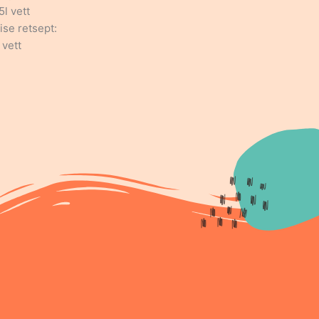
5l vett
ise retsept:
 vett