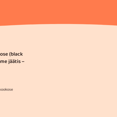
ose (black
me jäätis –
-kookose