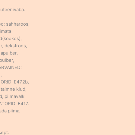
luteenivaba.
ed: sahharoos,
imata
d(kookos),
r, dekstroos,
apulber,
pulber,
VÄRVAINED:
,
ORID: E472b,
 taimne kiud,
, piimavalk,
ATORID: E417.
ada piima,
sept: