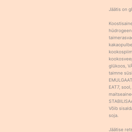
Jäätis on g
Koostisain
hüdrogeen
taimerasva
kakaopulbe
kookospiim
kookosvee
glükoos, 
taimne süsi
EMULGAAT
EAT7, sool,
maitseained
STABILISA
Võib sisald
soja.
Jäätise ret