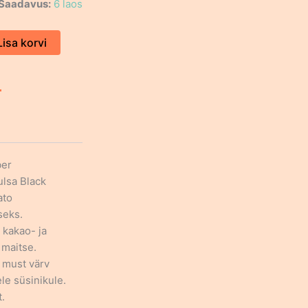
Saadavus:
6 laos
Lisa korvi
ber
lsa Black
ato
seks.
 kakao- ja
maitse.
e must värv
le süsinikule.
t.