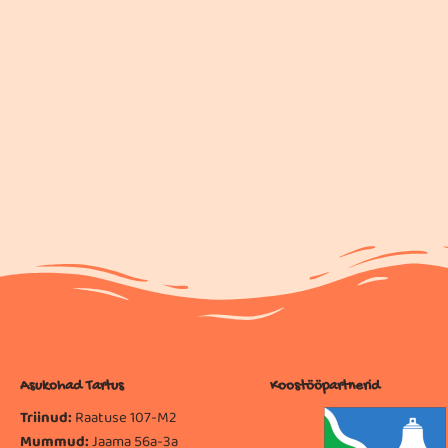
Asukohad Tartus
Koostööpartnerid
Triinud:
Raatuse 107-M2
Mummud:
Jaama 56a-3a