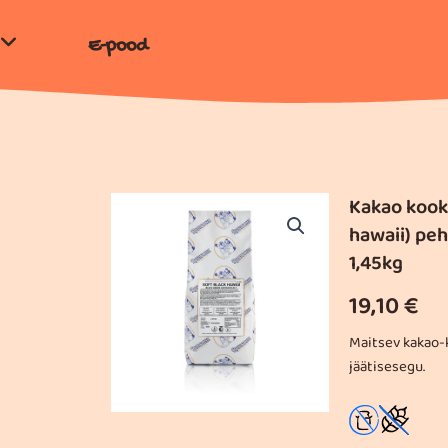
E-pood
Kakao kook
hawaii) peh
1,45kg
19,10
€
Maitsev kakao
jäätisesegu.