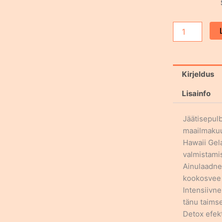
Kakao
kookose
(black
hawaii)
pehme
Kirjeldus
jäätis
-
Lisainfo
1,45kg
kogus
Jäätisepul
maailmakuu
Hawaii Gel
valmistami
Ainulaadne
kookosvee 
Intensiivn
tänu taimse
Detox efek